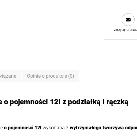
zapytaj o pro
wiązane
Opinie o produkcie (0)
ntualnych kosztów
o pojemności 12l z podziałką i rączką
ne
o pojemności 12l
wykonana z
wytrzymałego tworzywa
odpor