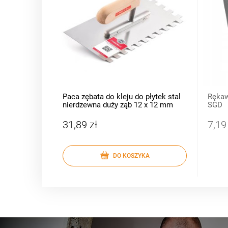
Paca zębata do kleju do płytek stal
Rękaw
nierdzewna duży ząb 12 x 12 mm
SGD
31,89 zł
7,19
DO KOSZYKA