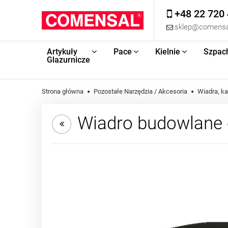
+48 22 720 
sklep@comensa
Artykuły
Pace
Kielnie
Szpac
Glazurnicze
Strona główna
Pozostałe Narzędzia / Akcesoria
Wiadra, ka
Wiadro budowlane 