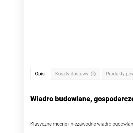
Opis
Koszty dostawy
Produkty po
Cena nie zawiera ewe
płatności
Wiadro budowlane, gospodarcze 
Klasyczne mocne i niezawodne wiadro budowla