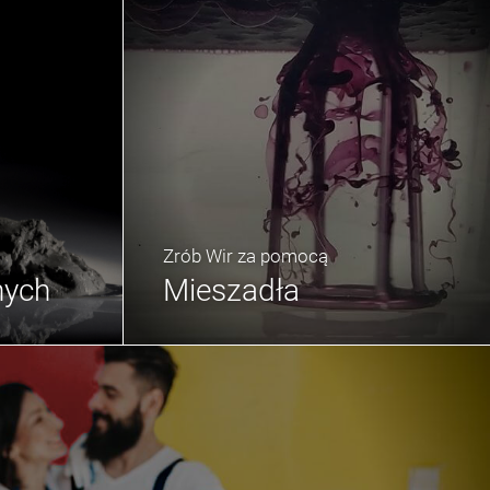
Zrób Wir za pomocą
nych
Mieszadła