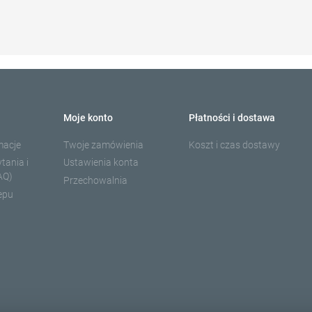
Moje konto
Płatności i dostawa
macje
Twoje zamówienia
Koszt i czas dostawy
tania i
Ustawienia konta
AQ)
Przechowalnia
epu