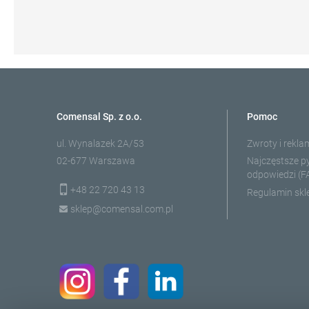
Comensal Sp. z o.o.
Pomoc
ul. Wynalazek 2A/53
Zwroty i rekla
02-677 Warszawa
Najczęstsze py
odpowiedzi (F
+48 22 720 43 13
Regulamin skl
sklep@comensal.com.pl