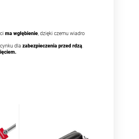
ści
ma wgłębienie
, dzięki czemu wiadro
ocynku dla
zabezpieczenia przed rdzą
.
ięciem.