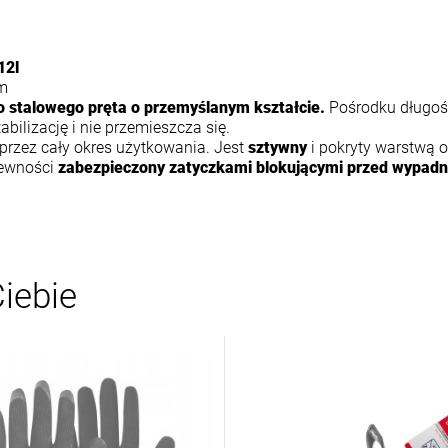
12l
cm
 stalowego pręta o przemyślanym kształcie.
Pośrodku długo
bilizację i nie przemieszcza się.
przez cały okres użytkowania. Jest
sztywny
i pokryty warstwą 
pewności
zabezpieczony zatyczkami blokującymi przed wypadn
iebie