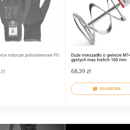
ice robocze poliuratenowe PU
Duże mieszadło o gwincie M1
gęstych mas kielich 160 mm
 zł
68,39 zł
DO KOSZYKA