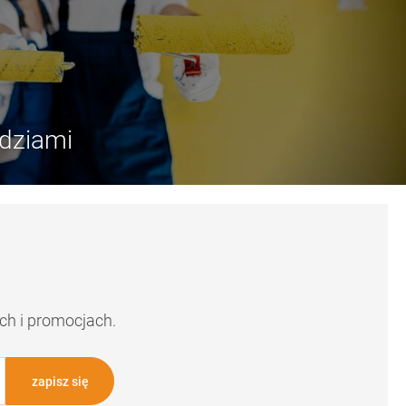
dziami
ch i promocjach.
zapisz się