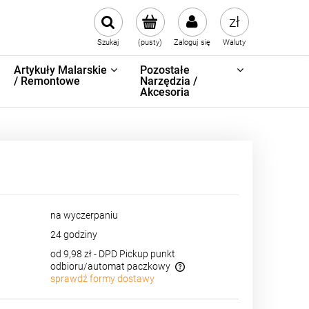
Szukaj
(pusty)
Zaloguj się
Waluty
Artykuły Malarskie
Pozostałe
/ Remontowe
Narzędzia /
Akcesoria
na wyczerpaniu
24 godziny
od 9,98 zł
- DPD Pickup punkt
odbioru/automat paczkowy
sprawdź formy dostawy
Cena nie zawiera ewentualnych kosztów