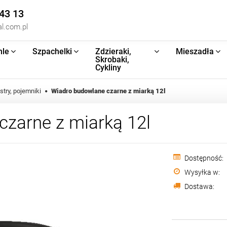
43 13
l.com.pl
hle
Szpachelki
Zdzieraki,
Mieszadła
Skrobaki,
Cykliny
stry, pojemniki
Wiadro budowlane czarne z miarką 12l
czarne z miarką 12l
Dostępność:
Wysyłka w:
Dostawa: