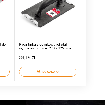
4 do
Paca tarka z ocynkowanej stali
Zestaw S |
wymienny podkład 270 x 125 mm
kuweta
34,19 zł
8,19 zł
DO KOSZYKA