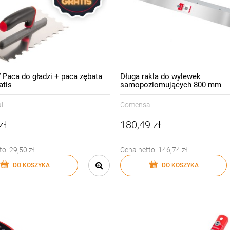
Paca do gładzi + paca zębata
Długa rakla do wylewek
atis
samopoziomujących 800 mm
l
Comensal
zł
180,49 zł
to:
29,50 zł
Cena netto:
146,74 zł
DO KOSZYKA
DO KOSZYKA