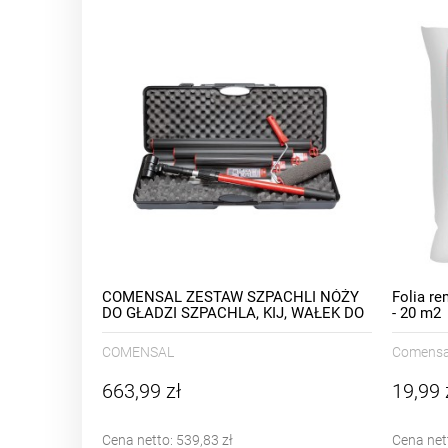
COMENSAL ZESTAW SZPACHLI NÓŻY
Folia r
DO GŁADZI SZPACHLA, KIJ, WAŁEK DO
- 20 m2
GŁADZI, WALIZKA
COMENSAL
Comensa
663,99 zł
19,99 
Cena netto:
539,83 zł
Cena net