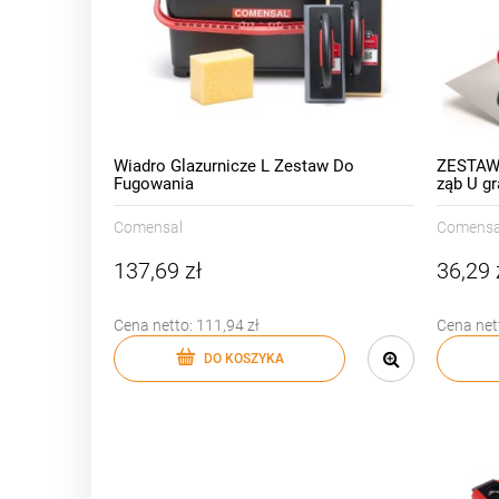
Wiadro Glazurnicze L Zestaw Do
ZESTAW 
Fugowania
ząb U gr
Comensal
Comensa
137,69 zł
36,29 
Cena netto:
111,94 zł
Cena net
DO KOSZYKA