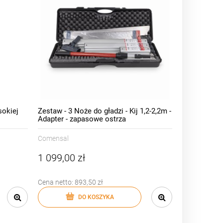
sokiej
Zestaw - 3 Noże do gładzi - Kij 1,2-2,2m -
Adapter - zapasowe ostrza
Comensal
1 099,00 zł
Cena netto:
893,50 zł
DO KOSZYKA