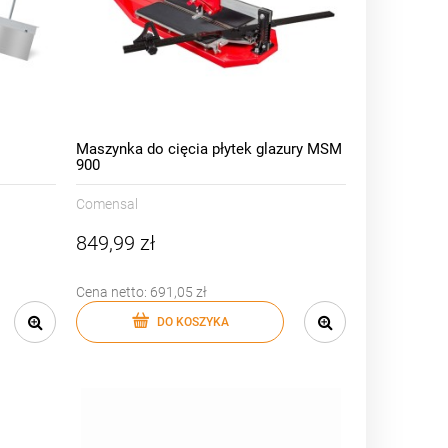
Maszynka do cięcia płytek glazury MSM
900
Comensal
849,99 zł
Cena netto:
691,05 zł
DO KOSZYKA