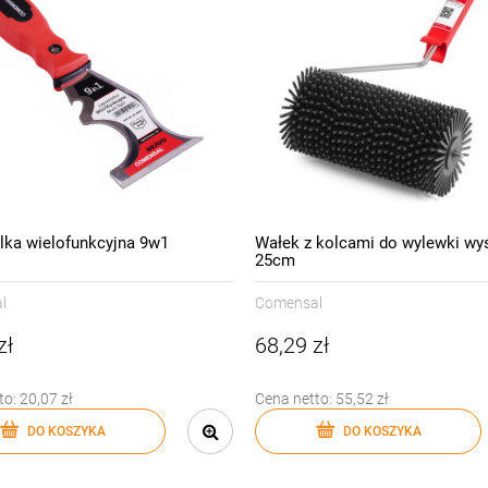
lka wielofunkcyjna 9w1
Wałek z kolcami do wylewki wy
25cm
l
Comensal
zł
68,29 zł
to:
20,07 zł
Cena netto:
55,52 zł
DO KOSZYKA
DO KOSZYKA