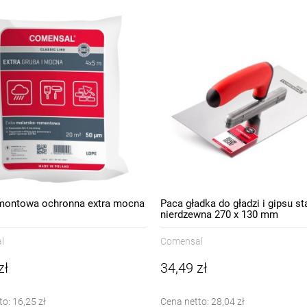
emontowa ochronna extra mocna
Paca gładka do gładzi i gipsu st
nierdzewna 270 x 130 mm
l
Comensal
zł
34,49 zł
to:
16,25 zł
Cena netto:
28,04 zł