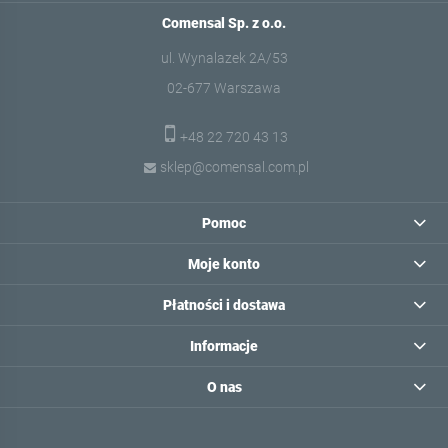
Comensal Sp. z o.o.
ul. Wynalazek 2A/53
02-677 Warszawa
+48 22 720 43 13
sklep@comensal.com.pl
Pomoc
Moje konto
Płatności i dostawa
Informacje
O nas