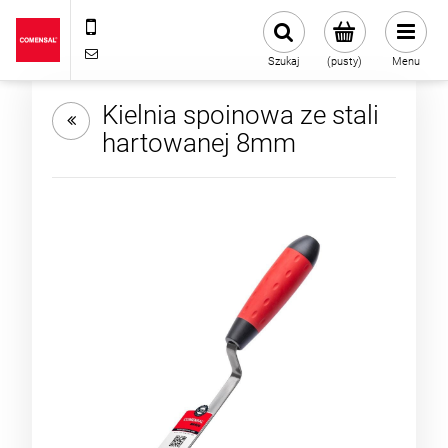
+48 22 720 43 13
sklep@comensal.com.pl
Szukaj
(pusty)
Menu
Kielnia spoinowa ze stali
hartowanej 8mm