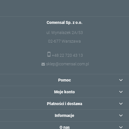
Comensal Sp. z o.o.
ul. Wynalazek 2A/53
02-677 Warszawa
+48 22 720 43 13
sklep@comensal.com.pl
Pomoc
Moje konto
Płatności i dostawa
Informacje
O nas