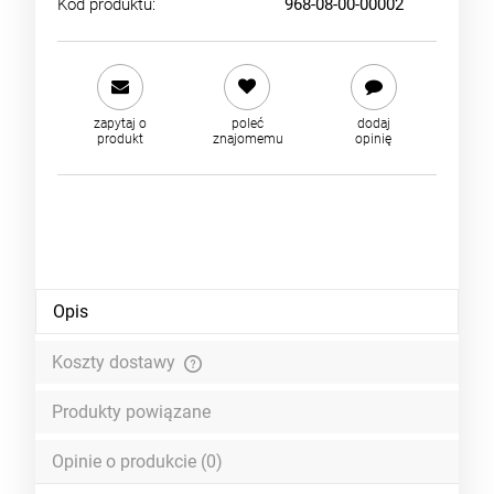
Kod produktu:
968-08-00-00002
zapytaj o
poleć
dodaj
produkt
znajomemu
opinię
Opis
Koszty dostawy
Cena nie zawiera ewentualnych kosztów płatności
Produkty powiązane
Opinie o produkcie (0)