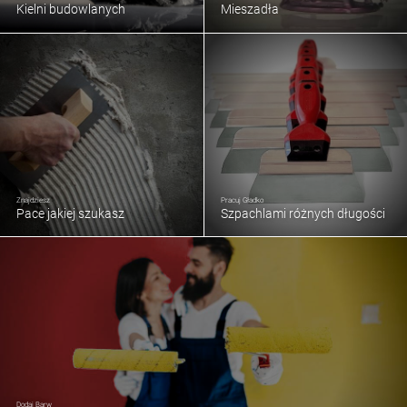
Kielni budowlanych
Mieszadła
Znajdziesz
Pracuj Gładko
Pace jakiej szukasz
Szpachlami różnych długości
Dodaj Barw