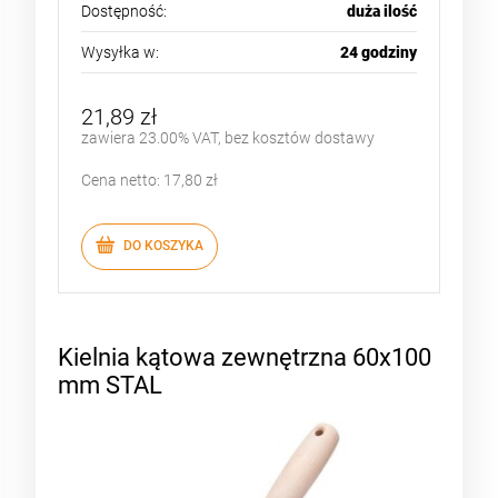
Dostępność:
duża ilość
Wysyłka w:
24 godziny
21,89 zł
zawiera 23.00% VAT, bez kosztów dostawy
Cena netto:
17,80 zł
DO KOSZYKA
Kielnia kątowa zewnętrzna 60x100
mm STAL