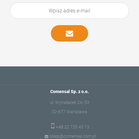
Comensal Sp. z o.o.
ul. Wynalazek 2A/53
02-677 Warszawa
+48 22 720 43 13
sklep@comensal.com.pl