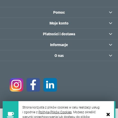
Pomoc
Moje konto
Płatności i dostawa
Informacje
O nas
Strona korzysta z plików cookies w celu realizacji usług
i zgodnie z
Polityką Plików Cookies
. Możesz określić
warunki przechowywania lub dostępu do plików
© 2026 sklep.comensal.com.pl . Wszelkie prawa zastrzeżone.