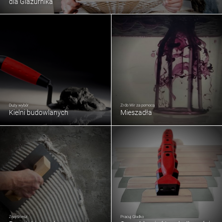
dla Glazurnika
Duży wybór
Zrób Wir za pomocą
Kielni budowlanych
Mieszadła
Znajdziesz
Pracuj Gładko