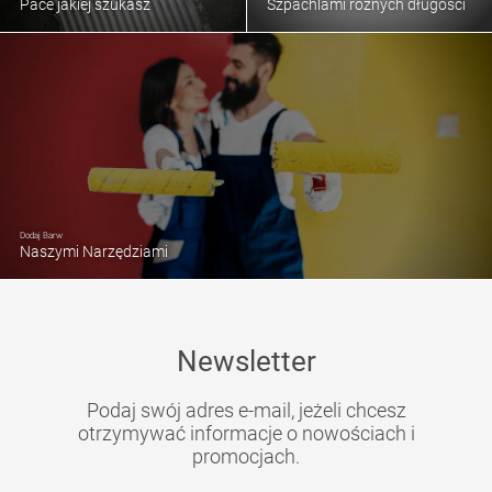
Pace jakiej szukasz
Szpachlami różnych długości
Dodaj Barw
Naszymi Narzędziami
Newsletter
Podaj swój adres e-mail, jeżeli chcesz
otrzymywać informacje o nowościach i
promocjach.