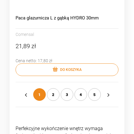
Paca glazurnicza L z gąbką HYDRO 30mm
Comensal
21,89 zł
Cena netto:
17,80 zł
DO KOSZYKA
1
2
3
4
5
«
»
Perfekcyjne wykończenie wnętrz wymaga