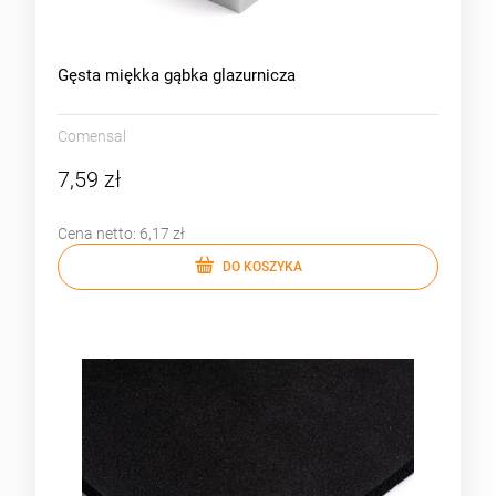
Gęsta miękka gąbka glazurnicza
Comensal
7,59 zł
Cena netto:
6,17 zł
DO KOSZYKA