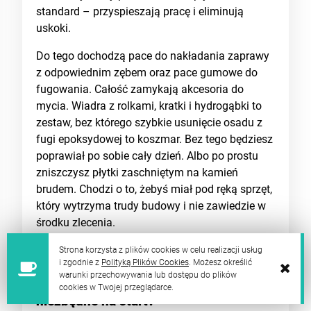
standard – przyspieszają pracę i eliminują
uskoki.
Do tego dochodzą pace do nakładania zaprawy
z odpowiednim zębem oraz pace gumowe do
fugowania. Całość zamykają akcesoria do
mycia. Wiadra z rolkami, kratki i hydrogąbki to
zestaw, bez którego szybkie usunięcie osadu z
fugi epoksydowej to koszmar. Bez tego będziesz
poprawiał po sobie cały dzień. Albo po prostu
zniszczysz płytki zaschniętym na kamień
brudem. Chodzi o to, żebyś miał pod ręką sprzęt,
który wytrzyma trudy budowy i nie zawiedzie w
środku zlecenia.
FAQ:
Strona korzysta z plików cookies w celu realizacji usług
i zgodnie z
Polityką Plików Cookies
. Możesz określić
warunki przechowywania lub dostępu do plików
Jakie artykuły glazurnicze są
cookies w Twojej przeglądarce.
niezbędne na start?