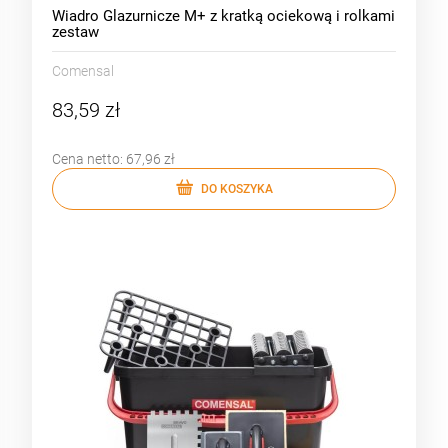
Wiadro Glazurnicze M+ z kratką ociekową i rolkami
zestaw
Comensal
83,59 zł
Cena netto:
67,96 zł
DO KOSZYKA