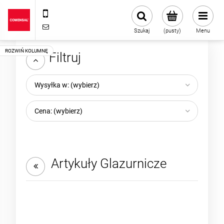
+48 22 720 43 13
sklep@comensal.com.pl
Szukaj
(pusty)
Menu
Filtruj
Wysyłka w: (wybierz)
Cena: (wybierz)
Artykuły Glazurnicze